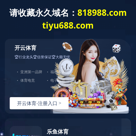
博鱼·官方版网站登录入口
首 页
关于我们
服务