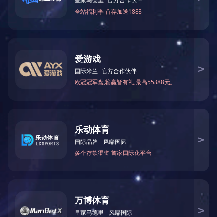
博鱼·官方版网站登录入口_博鱼（中国）
博鱼·官方版网站登录入口_博鱼（中国） （曾用名：广州蓝清环
年，坐落于广州市白云区嘉禾均禾大道八一科技产业园2栋首层
理、设备研发生产、专业化运营服务于一体的国家高新技术企业
力雄厚，经营规范、履约能力强，长期服务政府单位、产业园区
目，信誉良好，项目经验丰富。
查看更多 >>
全部
水生态修复案例
污水治理案例
废气治理案例
噪