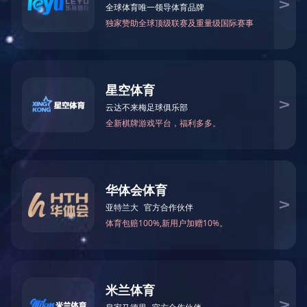
公司概况
Company